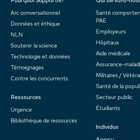
Pourquoi Supportiv?
Qui servons-nou
Arc conversationnel
Santé comportem
PAE
Données et éthique
Employeurs
NLN
Hôpitaux
Soutenir la science
Aide médicale
Technologie et données
Assurance-maladi
Témoignages
Militaires / Vétér
Contre les concurrents
Santé de la popul
Ressources
Secteur public
Étudiants
Urgence
Bibliothèque de ressources
Individus
Aperçu