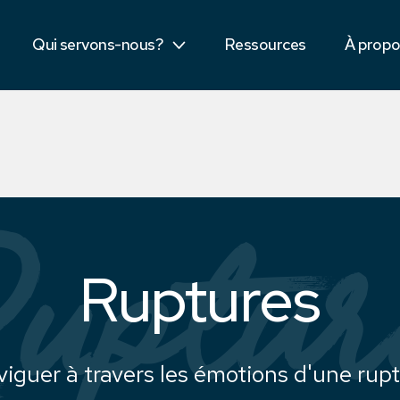
Secteur public
Dis bon
Qui servons-nous?
Ressources
À prop
Étudiants
Équipe
uptur
Ruptures
iguer à travers les émotions d'une rup