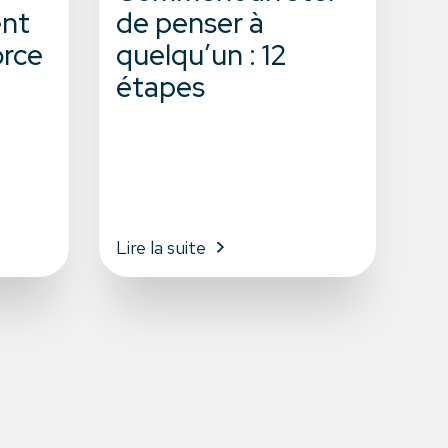
nt
de penser à
orce
quelqu’un : 12
étapes
Lire la suite