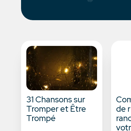
31 Chansons sur
Com
Tromper et Être
de 
Trompé
ran
vot