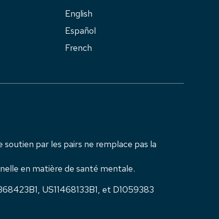
English
Español
French
e soutien par les pairs ne remplace pas la
nnelle en matière de santé mentale.
S11368423B1, US11468133B1, et D1059383