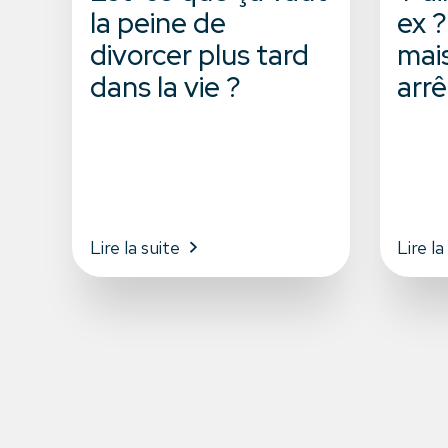
la peine de
ex ?
divorcer plus tard
mai
dans la vie ?
arrê
Lire la suite
Lire la