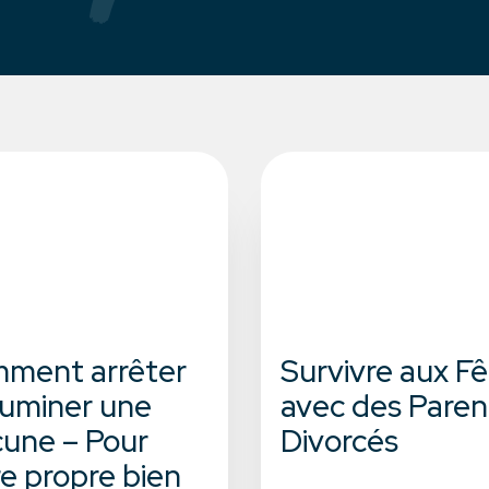
ment arrêter
Survivre aux F
ruminer une
avec des Paren
cune – Pour
Divorcés
re propre bien