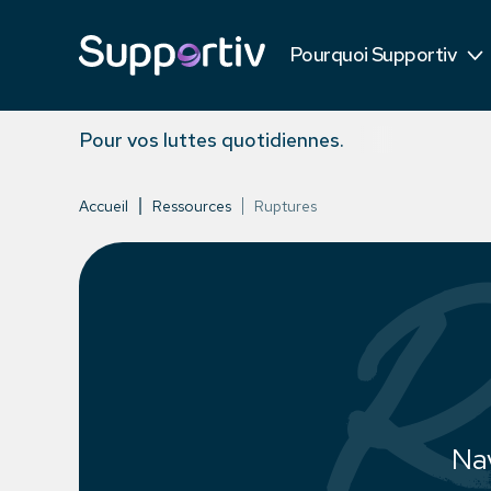
Témoignages
Pourquoi Supportiv
Contre les concurrents
Pour vos luttes quotidiennes.
Accueil
Ressources
Ruptures
R
Nav