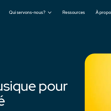
Secteur public
Dis bon
Qui servons-nous?
Ressources
À prop
Étudiants
Équipe
usique pour
é