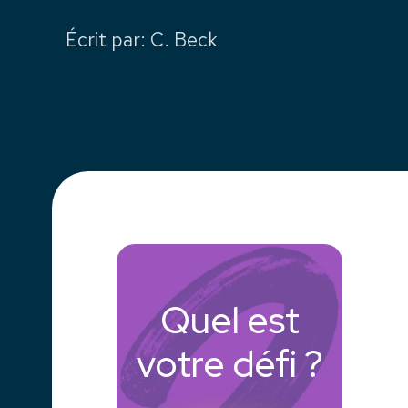
Écrit par
:
C. Beck
Quel est
votre défi ?