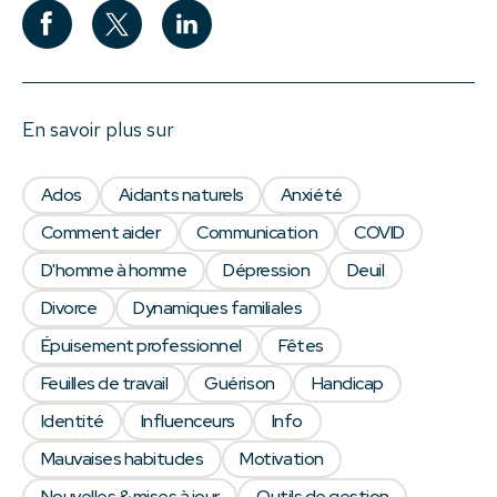
En savoir plus sur
Ados
Aidants naturels
Anxiété
Comment aider
Communication
COVID
D'homme à homme
Dépression
Deuil
Divorce
Dynamiques familiales
Épuisement professionnel
Fêtes
Feuilles de travail
Guérison
Handicap
Identité
Influenceurs
Info
Mauvaises habitudes
Motivation
Nouvelles & mises à jour
Outils de gestion