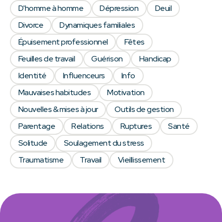
D'homme à homme
Dépression
Deuil
Divorce
Dynamiques familiales
Épuisement professionnel
Fêtes
Feuilles de travail
Guérison
Handicap
Identité
Influenceurs
Info
Mauvaises habitudes
Motivation
Nouvelles & mises à jour
Outils de gestion
Parentage
Relations
Ruptures
Santé
Solitude
Soulagement du stress
Traumatisme
Travail
Vieillissement