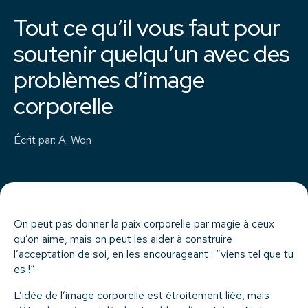
Tout ce qu’il vous faut pour
soutenir quelqu’un avec des
problèmes d’image
corporelle
Écrit par
:
A. Won
On peut pas donner la paix corporelle par magie à ceux
qu’on aime, mais on peut les aider à construire
l’acceptation de soi, en les encourageant : “
viens tel que tu
es !
“
L’idée de l’image corporelle est étroitement liée, mais