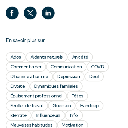
En savoir plus sur
Ados
Aidants naturels
Anxiété
Comment aider
Communication
COVID
D'homme à homme
Dépression
Deuil
Divorce
Dynamiques familiales
Épuisement professionnel
Fêtes
Feuilles de travail
Guérison
Handicap
Identité
Influenceurs
Info
Mauvaises habitudes
Motivation