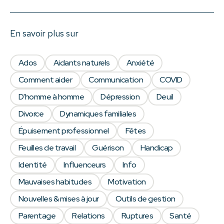
En savoir plus sur
Ados
Aidants naturels
Anxiété
Comment aider
Communication
COVID
D'homme à homme
Dépression
Deuil
Divorce
Dynamiques familiales
Épuisement professionnel
Fêtes
Feuilles de travail
Guérison
Handicap
Identité
Influenceurs
Info
Mauvaises habitudes
Motivation
Nouvelles & mises à jour
Outils de gestion
Parentage
Relations
Ruptures
Santé