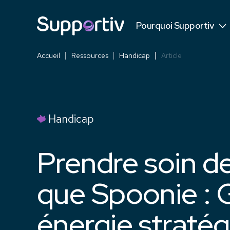
Témoignages
Pourquoi Supportiv
Contre les concurrents
Accueil
Ressources
Handicap
Article
Handicap
Prendre soin de
que Spoonie : 
énergie straté