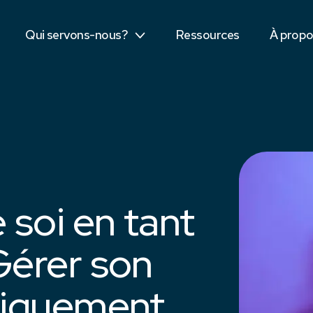
Secteur public
Dis bon
Qui servons-nous?
Ressources
À prop
Étudiants
Équipe
 soi en tant
Gérer son
giquement