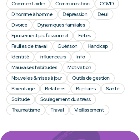
Comment aider
Communication
COVID
D'homme à homme
Dépression
Deuil
Divorce
Dynamiques familiales
Épuisement professionnel
Fêtes
Feuilles de travail
Guérison
Handicap
Identité
Influenceurs
Info
Mauvaises habitudes
Motivation
Nouvelles & mises à jour
Outils de gestion
Parentage
Relations
Ruptures
Santé
Solitude
Soulagement du stress
Traumatisme
Travail
Vieillissement