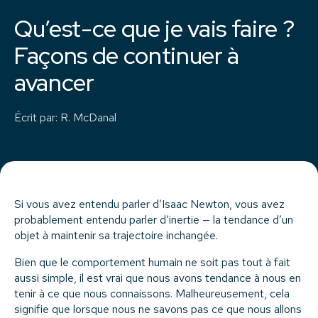
Qu’est-ce que je vais faire ?
Façons de continuer à
avancer
Écrit par
:
R. McDanal
Si vous avez entendu parler d’Isaac Newton, vous avez
probablement entendu parler d’inertie — la tendance d’un
objet à maintenir sa trajectoire inchangée.
Bien que le comportement humain ne soit pas tout à fait
aussi simple, il est vrai que nous avons tendance à nous en
tenir à ce que nous connaissons. Malheureusement, cela
signifie que lorsque nous ne savons pas ce que nous allons