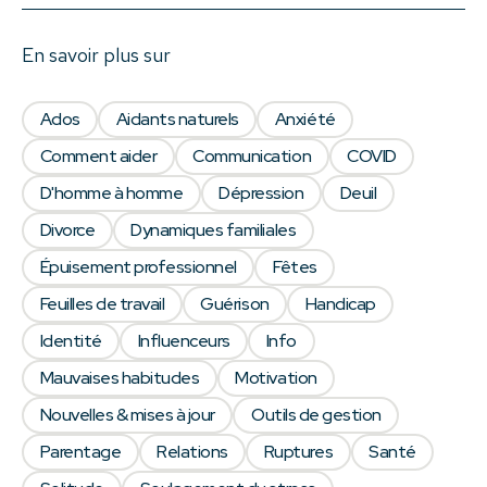
En savoir plus sur
Ados
Aidants naturels
Anxiété
Comment aider
Communication
COVID
D'homme à homme
Dépression
Deuil
Divorce
Dynamiques familiales
Épuisement professionnel
Fêtes
Feuilles de travail
Guérison
Handicap
Identité
Influenceurs
Info
Mauvaises habitudes
Motivation
Nouvelles & mises à jour
Outils de gestion
Parentage
Relations
Ruptures
Santé