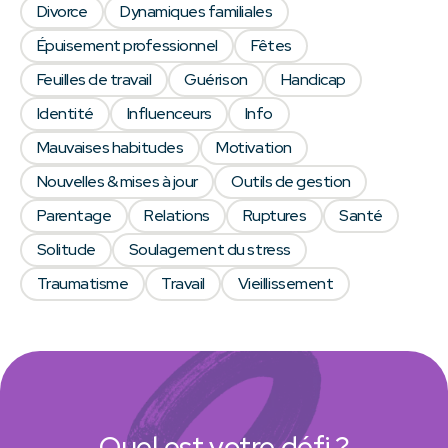
Divorce
Dynamiques familiales
Épuisement professionnel
Fêtes
Feuilles de travail
Guérison
Handicap
Identité
Influenceurs
Info
Mauvaises habitudes
Motivation
Nouvelles & mises à jour
Outils de gestion
Parentage
Relations
Ruptures
Santé
Solitude
Soulagement du stress
Traumatisme
Travail
Vieillissement
Quel est votre défi ?