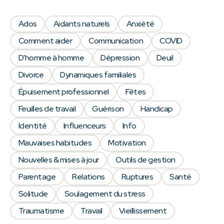
Ados
Aidants naturels
Anxiété
Comment aider
Communication
COVID
D'homme à homme
Dépression
Deuil
Divorce
Dynamiques familiales
Épuisement professionnel
Fêtes
Feuilles de travail
Guérison
Handicap
Identité
Influenceurs
Info
Mauvaises habitudes
Motivation
Nouvelles & mises à jour
Outils de gestion
Parentage
Relations
Ruptures
Santé
Solitude
Soulagement du stress
Traumatisme
Travail
Vieillissement