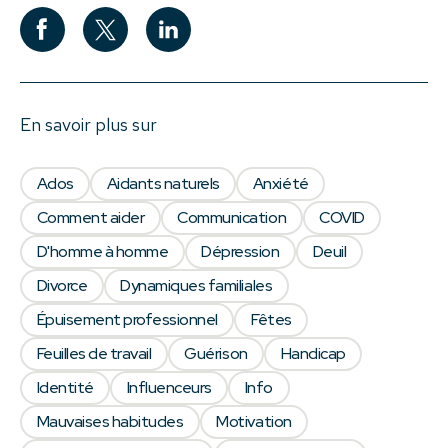
En savoir plus sur
Ados
Aidants naturels
Anxiété
Comment aider
Communication
COVID
D'homme à homme
Dépression
Deuil
Divorce
Dynamiques familiales
Épuisement professionnel
Fêtes
Feuilles de travail
Guérison
Handicap
Identité
Influenceurs
Info
Mauvaises habitudes
Motivation