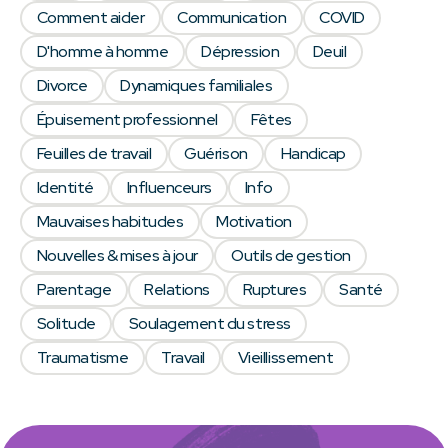
Comment aider
Communication
COVID
D'homme à homme
Dépression
Deuil
Divorce
Dynamiques familiales
Épuisement professionnel
Fêtes
Feuilles de travail
Guérison
Handicap
Identité
Influenceurs
Info
Mauvaises habitudes
Motivation
Nouvelles & mises à jour
Outils de gestion
Parentage
Relations
Ruptures
Santé
Solitude
Soulagement du stress
Traumatisme
Travail
Vieillissement