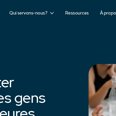
Secteur public
Dis bon
Qui servons-nous?
Ressources
À prop
Étudiants
Équipe
er
les gens
leures