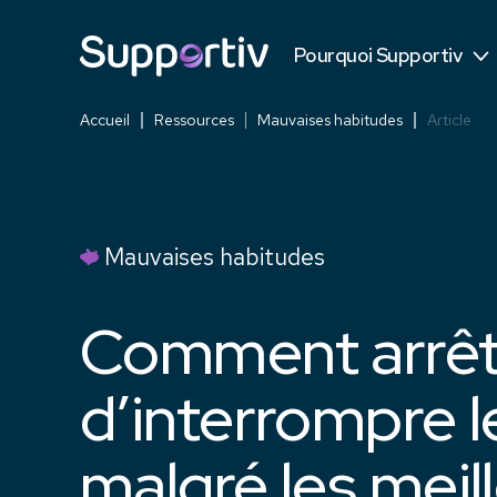
Témoignages
Pourquoi Supportiv
Contre les concurrents
Accueil
Ressources
Mauvaises habitudes
Article
Mauvaises habitudes
Comment arrêt
d’interrompre 
malgré les meil