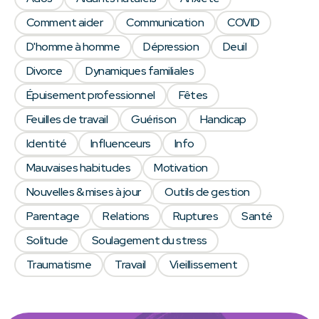
Comment aider
Communication
COVID
D'homme à homme
Dépression
Deuil
Divorce
Dynamiques familiales
Épuisement professionnel
Fêtes
Feuilles de travail
Guérison
Handicap
Identité
Influenceurs
Info
Mauvaises habitudes
Motivation
Nouvelles & mises à jour
Outils de gestion
Parentage
Relations
Ruptures
Santé
Solitude
Soulagement du stress
Traumatisme
Travail
Vieillissement