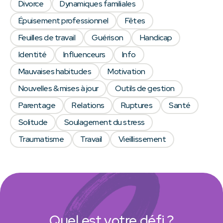
Divorce
Dynamiques familiales
Épuisement professionnel
Fêtes
Feuilles de travail
Guérison
Handicap
Identité
Influenceurs
Info
Mauvaises habitudes
Motivation
Nouvelles & mises à jour
Outils de gestion
Parentage
Relations
Ruptures
Santé
Solitude
Soulagement du stress
Traumatisme
Travail
Vieillissement
Quel est votre défi ?