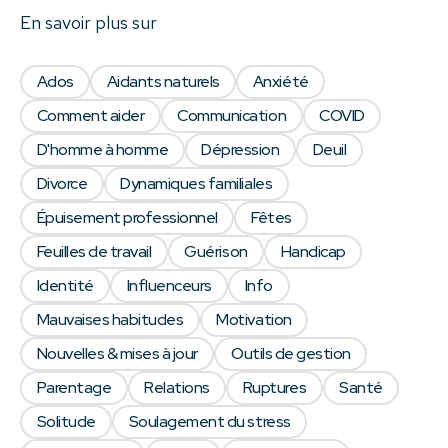
En savoir plus sur
Ados
Aidants naturels
Anxiété
Comment aider
Communication
COVID
D'homme à homme
Dépression
Deuil
Divorce
Dynamiques familiales
Épuisement professionnel
Fêtes
Feuilles de travail
Guérison
Handicap
Identité
Influenceurs
Info
Mauvaises habitudes
Motivation
Nouvelles & mises à jour
Outils de gestion
Parentage
Relations
Ruptures
Santé
Solitude
Soulagement du stress