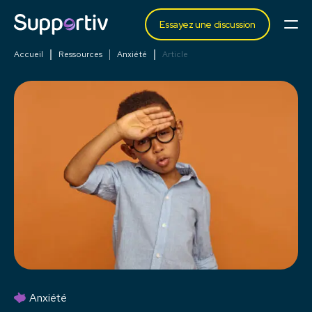
Essayez une discussion
Accueil
Ressources
Anxiété
Article
Anxiété