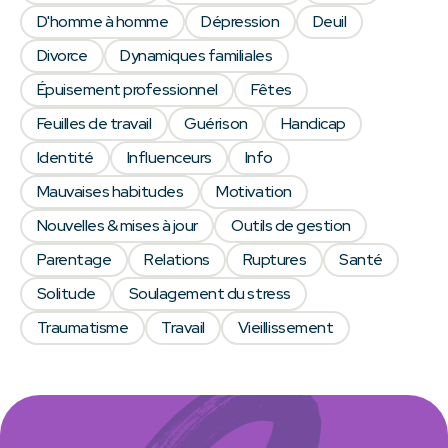
D'homme à homme
Dépression
Deuil
Divorce
Dynamiques familiales
Épuisement professionnel
Fêtes
Feuilles de travail
Guérison
Handicap
Identité
Influenceurs
Info
Mauvaises habitudes
Motivation
Nouvelles & mises à jour
Outils de gestion
Parentage
Relations
Ruptures
Santé
Solitude
Soulagement du stress
Traumatisme
Travail
Vieillissement