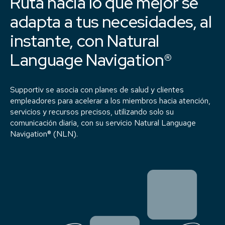
Ruta hacia lo que
mejor
se
adapta a tus necesidades, al
instante, con Natural
Language Navigation®
Supportiv se asocia con planes de salud y clientes
empleadores para acelerar a los miembros hacia atención,
servicios y recursos precisos, utilizando solo su
comunicación diaria, con su servicio Natural Language
Navigation® (NLN).