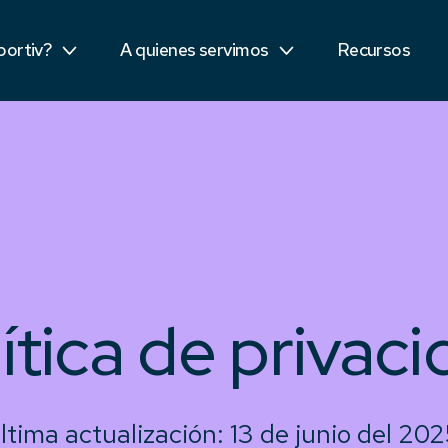
Sector público
portiv?
A quienes servimos
Recursos
tidores
Estudiantes
ítica de privac
ltima actualización: 13 de junio del 202