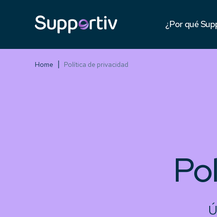
Testimonios
¿Por qué Sup
Contra compe
Home
Política de privacidad
Pol
Ú