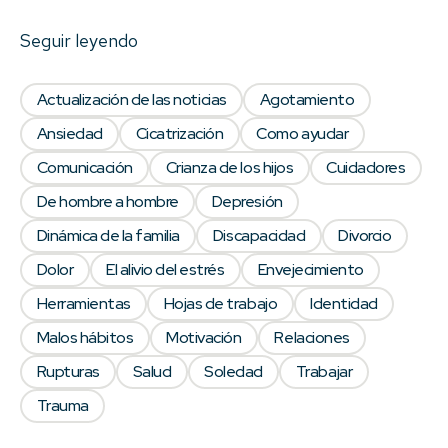
Seguir leyendo
Actualización de las noticias
Agotamiento
Ansiedad
Cicatrización
Como ayudar
Comunicación
Crianza de los hijos
Cuidadores
De hombre a hombre
Depresión
Dinámica de la familia
Discapacidad
Divorcio
Dolor
El alivio del estrés
Envejecimiento
Herramientas
Hojas de trabajo
Identidad
Malos hábitos
Motivación
Relaciones
Rupturas
Salud
Soledad
Trabajar
Trauma