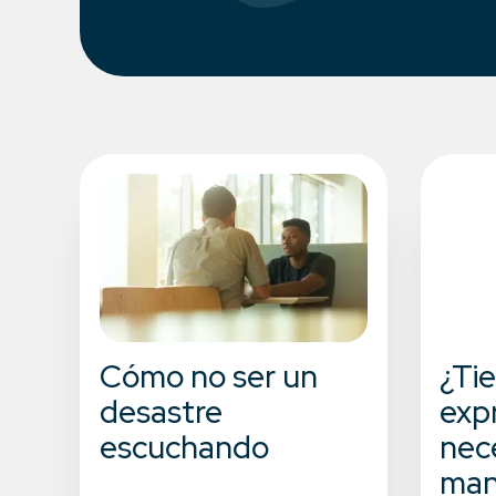
Cómo no ser un
¿Ti
desastre
exp
escuchando
nec
man