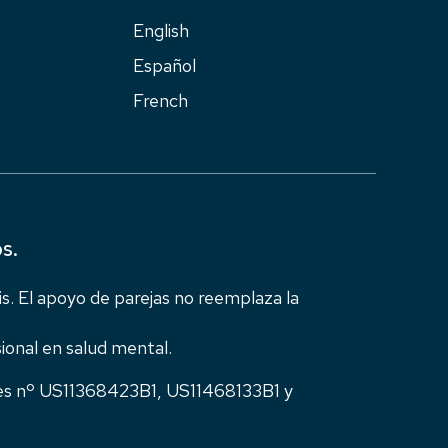
English
Español
French
s.
s. El apoyo de parejas no reemplaza la
ional en salud mental.
ses nº US11368423B1, US11468133B1 y