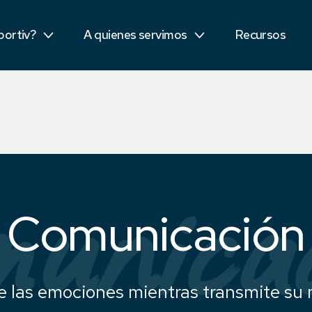
Sector público
portiv?
A quienes servimos
Recursos
tidores
Estudiantes
unica
Comunicación
e las emociones mientras transmite su 