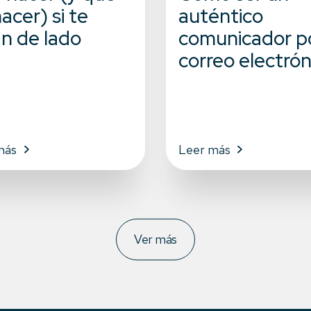
acer) si te
auténtico
an de lado
comunicador p
correo electrón
más
Leer más
Ver más