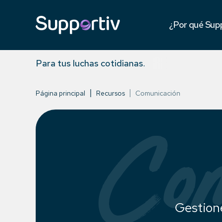
Testimonios
¿Por qué Sup
Contra compe
Para tus luchas cotidianas.
Página principal
Recursos
Comunicación
Com
Gestion