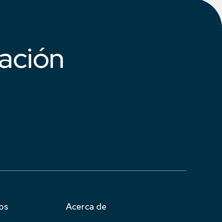
ación
os
Acerca de