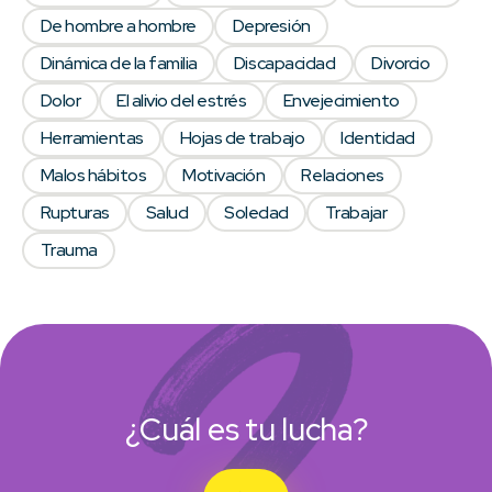
De hombre a hombre
Depresión
Dinámica de la familia
Discapacidad
Divorcio
Dolor
El alivio del estrés
Envejecimiento
Herramientas
Hojas de trabajo
Identidad
Malos hábitos
Motivación
Relaciones
Rupturas
Salud
Soledad
Trabajar
Trauma
¿Cuál es tu lucha?