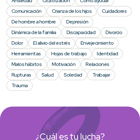
Ansiedad
Cicatrización
Como ayudar
Comunicación
Crianza de los hijos
Cuidadores
De hombre a hombre
Depresión
Dinámica de la familia
Discapacidad
Divorcio
Dolor
El alivio del estrés
Envejecimiento
Herramientas
Hojas de trabajo
Identidad
Malos hábitos
Motivación
Relaciones
Rupturas
Salud
Soledad
Trabajar
Trauma
¿Cuál es tu lucha?