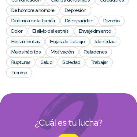
De hombre a hombre
Depresión
Dinámica de la familia
Discapacidad
Divorcio
Dolor
El alivio del estrés
Envejecimiento
Herramientas
Hojas de trabajo
Identidad
Malos hábitos
Motivación
Relaciones
Rupturas
Salud
Soledad
Trabajar
Trauma
¿Cuál es tu lucha?