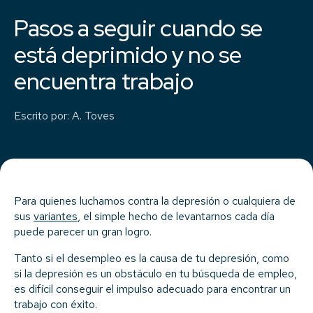
Pasos a seguir cuando se
está deprimido y no se
encuentra trabajo
Escrito por
:
A. Toves
Para quienes luchamos contra la depresión o cualquiera de
sus
variantes
, el simple hecho de levantarnos cada día
puede parecer un gran logro.
Tanto si el desempleo es la causa de tu depresión, como
si la depresión es un obstáculo en tu búsqueda de empleo,
es difícil conseguir el impulso adecuado para encontrar un
trabajo con éxito.