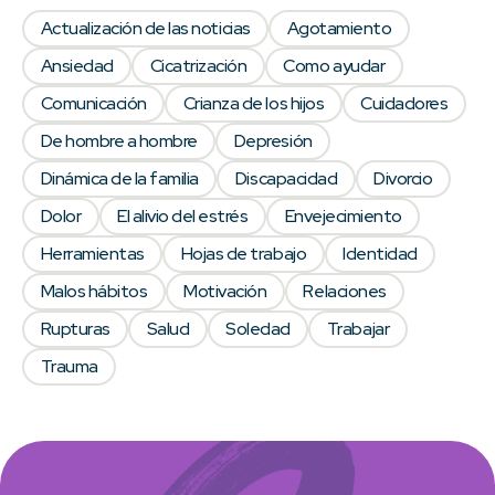
Actualización de las noticias
Agotamiento
Ansiedad
Cicatrización
Como ayudar
Comunicación
Crianza de los hijos
Cuidadores
De hombre a hombre
Depresión
Dinámica de la familia
Discapacidad
Divorcio
Dolor
El alivio del estrés
Envejecimiento
Herramientas
Hojas de trabajo
Identidad
Malos hábitos
Motivación
Relaciones
Rupturas
Salud
Soledad
Trabajar
Trauma