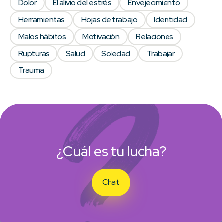
Dolor
El alivio del estrés
Envejecimiento
Herramientas
Hojas de trabajo
Identidad
Malos hábitos
Motivación
Relaciones
Rupturas
Salud
Soledad
Trabajar
Trauma
¿Cuál es tu lucha?
Chat