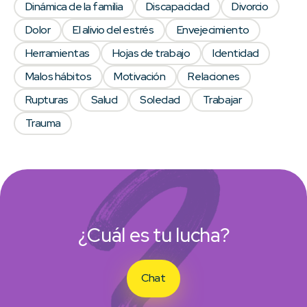
Dinámica de la familia
Discapacidad
Divorcio
Dolor
El alivio del estrés
Envejecimiento
Herramientas
Hojas de trabajo
Identidad
Malos hábitos
Motivación
Relaciones
Rupturas
Salud
Soledad
Trabajar
Trauma
¿Cuál es tu lucha?
Chat