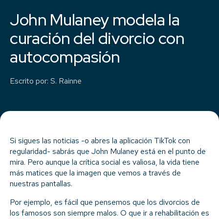
John Mulaney modela la
curación del divorcio con
autocompasión
Escrito por
:
S. Rainne
Si sigues las noticias -o abres la aplicación TikTok con
regularidad- sabrás que John Mulaney está en el punto de
mira. Pero aunque la crítica social es valiosa, la vida tiene
más matices que la imagen que vemos a través de
nuestras pantallas.
Por ejemplo, es fácil que pensemos que los divorcios de
los famosos son siempre malos. O que ir a rehabilitación es