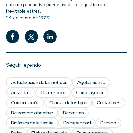
entorno productivo
puede ayudarte a gestionar el
inevitable estrés.
24 de enero de 2022
Seguir leyendo
Actualización de las noticias
Agotamiento
Ansiedad
Cicatrización
Como ayudar
Comunicación
Crianza de los hijos
Cuidadores
De hombre a hombre
Depresión
Dinámica de la familia
Discapacidad
Divorcio
Dolor
El alivio del estrés
Envejecimiento