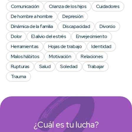
Comunicación
Crianza de los hijos
Cuidadores
De hombre a hombre
Depresión
Dinámica de la familia
Discapacidad
Divorcio
Dolor
El alivio del estrés
Envejecimiento
Herramientas
Hojas de trabajo
Identidad
Malos hábitos
Motivación
Relaciones
Rupturas
Salud
Soledad
Trabajar
Trauma
¿Cuál es tu lucha?