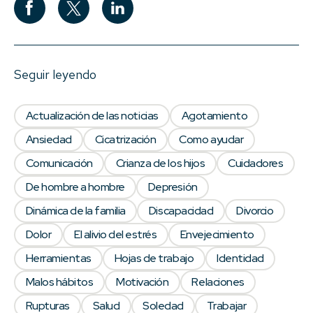
Seguir leyendo
Actualización de las noticias
Agotamiento
Ansiedad
Cicatrización
Como ayudar
Comunicación
Crianza de los hijos
Cuidadores
De hombre a hombre
Depresión
Dinámica de la familia
Discapacidad
Divorcio
Dolor
El alivio del estrés
Envejecimiento
Herramientas
Hojas de trabajo
Identidad
Malos hábitos
Motivación
Relaciones
Rupturas
Salud
Soledad
Trabajar