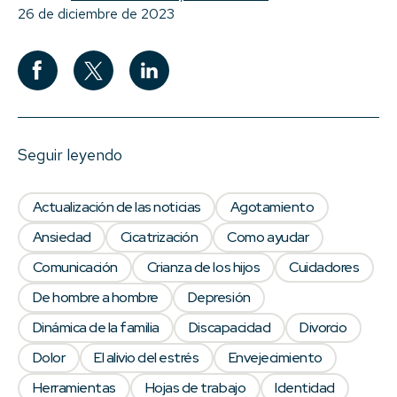
26 de diciembre de 2023
Seguir leyendo
Actualización de las noticias
Agotamiento
Ansiedad
Cicatrización
Como ayudar
Comunicación
Crianza de los hijos
Cuidadores
De hombre a hombre
Depresión
Dinámica de la familia
Discapacidad
Divorcio
Dolor
El alivio del estrés
Envejecimiento
Herramientas
Hojas de trabajo
Identidad