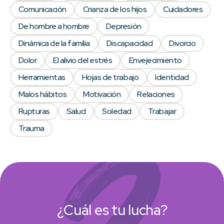
Comunicación
Crianza de los hijos
Cuidadores
De hombre a hombre
Depresión
Dinámica de la familia
Discapacidad
Divorcio
Dolor
El alivio del estrés
Envejecimiento
Herramientas
Hojas de trabajo
Identidad
Malos hábitos
Motivación
Relaciones
Rupturas
Salud
Soledad
Trabajar
Trauma
¿Cuál es tu lucha?